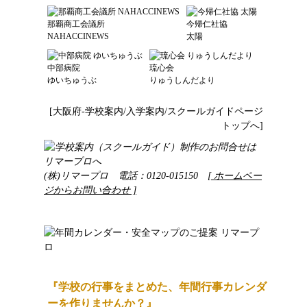
那覇商工会議所
今帰仁社協
NAHACCINEWS
太陽
中部病院
琉心会
ゆいちゅうぶ
りゅうしんだより
[大阪府-学校案内/入学案内/スクールガイドページ
トップへ]
(株)リマープロ 電話：0120-015150
[ ホームペー
ジからお問い合わせ ]
『学校の行事をまとめた、年間行事カレンダ
ーを作りませんか？』