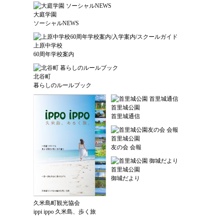
大庭学園
ソーシャルNEWS
上原中学校
60周年学校案内
北谷町
暮らしのルールブック
首里城公園
首里城通信
首里城公園
友の会 会報
首里城公園
御城だより
久米島町観光協会
ippi ippo 久米島、歩く旅