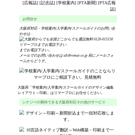
[
広報誌
] [
記念誌
] [
学校案内
] [
PTA新聞
] [
PTA広報
誌
]
お問合せ
大阪府対応・学校案内/入学案内/スクールガイドのお問い合
わせは…
までお電話下さい。
メールでのお問い合わせは
all＠remar.co.jp
宛にメールフォ
ームからどうぞ。
大阪府
「
学校案内/入学案内/スクールガイド
の
デザイン
編集
レイアウト
～
印刷
」はリマープロにお任せください。
シナジーの期待できる大阪府対応その他のサービス