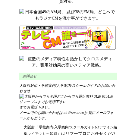
お問合せ
大阪府対応・学校案内/入学案内/スクールガイドのお問い合
わせは…
までお電話下さい。
メールでのお問い合わせは
all＠remar.co.jp
宛にメールフォ
ームからどうぞ。
「
の
大阪府
学校案内/入学案内/スクールガイド
デザイン
編
～
」はリマープロにお任せくださ
集レイアウト
印刷