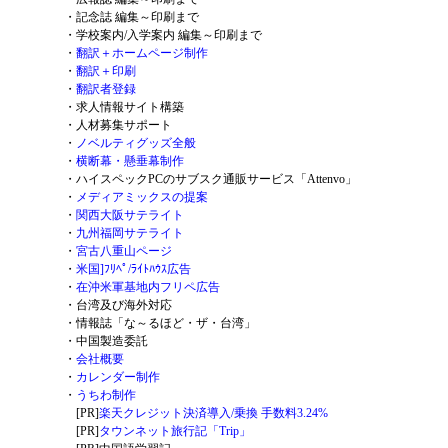
・
記念誌 編集～印刷まで
・
学校案内/入学案内 編集～印刷まで
・
翻訳＋ホームページ制作
・
翻訳＋印刷
・
翻訳者登録
・
求人情報サイト構築
・
人材募集サポート
・
ノベルティグッズ全般
・
横断幕・懸垂幕制作
・
ハイスペックPCのサブスク通販サービス「Attenvo」
・
メディアミックスの提案
・
関西大阪サテライト
・
九州福岡サテライト
・
宮古八重山ページ
・
米国]ﾌﾘﾍﾟ/ﾗｲﾄﾊｳｽ広告
・
在沖米軍基地内フリペ広告
・
台湾及び海外対応
・
情報誌「な～るほど・ザ・台湾」
・
中国製造委託
・
会社概要
・
カレンダー制作
・
うちわ制作
[PR]
楽天クレジット決済導入/乗換 手数料3.24%
[PR]
タウンネット旅行記「Trip」