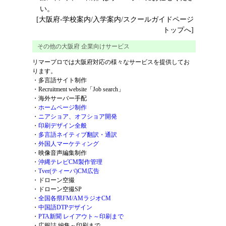
い。
[大阪府-学校案内/入学案内/スクールガイドページ
トップへ]
その他の大阪府 企業向けサービス
リマープロでは大阪府対応の様々なサービスを提供してお
ります。
・
多言語サイト制作
・
Recruitment website「Job search」
・
海外サーバー手配
・
ホームページ制作
・
ニアショア、オフショア開発
・
印刷デザイン全般
・
多言語ネイティブ翻訳・通訳
・
外国人マーケティング
・
映像音声編集制作
・
沖縄テレビCM製作管理
・
Tver(ティーバ)CM広告
・
ドローン空撮
・
ドローン空撮SP
・
全国各県FM/AMラジオCM
・
中国語DTPデザイン
・
PTA新聞 レイアウト～印刷まで
・
広報誌 編集～印刷まで