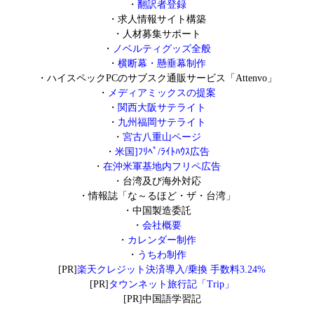
・
翻訳者登録
・
求人情報サイト構築
・
人材募集サポート
・
ノベルティグッズ全般
・
横断幕・懸垂幕制作
・
ハイスペックPCのサブスク通販サービス「Attenvo」
・
メディアミックスの提案
・
関西大阪サテライト
・
九州福岡サテライト
・
宮古八重山ページ
・
米国]ﾌﾘﾍﾟ/ﾗｲﾄﾊｳｽ広告
・
在沖米軍基地内フリペ広告
・
台湾及び海外対応
・
情報誌「な～るほど・ザ・台湾」
・
中国製造委託
・
会社概要
・
カレンダー制作
・
うちわ制作
[PR]
楽天クレジット決済導入/乗換 手数料3.24%
[PR]
タウンネット旅行記「Trip」
[PR]
中国語学習記