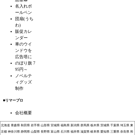
名入れボ
ールペン
団扇(うち
わ)
販促カレ
ンダー
車のウイ
ンドウを
広告塔に
のぼり旗 7
95円～
ノベルテ
ィグッズ
制作
■リマープロ
会社概要
北海道
青森県
秋田県
岩手県
山形県
宮城県
福島県
新潟県
群馬県
栃木県
茨城県
千葉県
埼玉県
東
京都
神奈川県
静岡県
山梨県
長野県
富山県
石川県
福井県
滋賀県
岐阜県
愛知県
三重県
奈良県
和