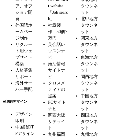
ア、オフ
t website
タウンネ
ショア開
「Job searc
ット
発
h」
北甲地方
外国語ホ
社章製
タウンネ
ームペー
作…50個7
ット
ジ制作
万円
関東地方
リクルー
英会話レ
タウンネ
ト用ウェ
ッスンナ
ット
ブサイト
ビ
東海地方
構築
婚活情報
タウンネ
人材募集
サイトナ
ット
サポート
ビ
関西地方
海外サー
クロスメ
タウンネ
バー手配
ディアの
ット
提案
中国地方
■印刷デザイン
PCサイト
タウンネ
ナビ
ット
デザイン
関西大阪
四国地方
印刷
サテライ
タウンネ
中国語DT
ト
ット
Pデザイン
九州福岡
九州地方