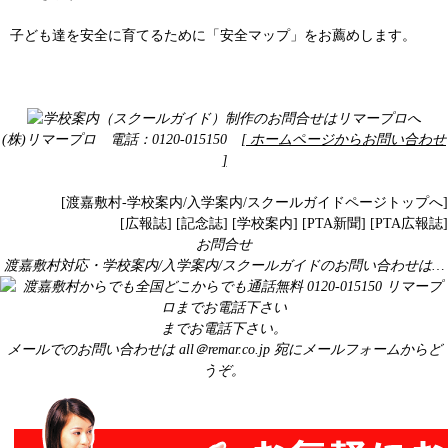
子ども達を安全に育てるために「安全マップ」をお薦めします。
(株)リマープロ 電話：0120-015150
[ ホームページからお問い合わせ
]
[渡嘉敷村-学校案内/入学案内/スクールガイドページトップへ]
[
広報誌
] [
記念誌
] [
学校案内
] [
PTA新聞
] [
PTA広報誌
]
お問合せ
渡嘉敷村対応・学校案内/入学案内/スクールガイドのお問い合わせは…
までお電話下さい。
メールでのお問い合わせは
all＠remar.co.jp
宛にメールフォームからど
うぞ。