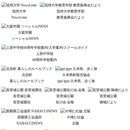
琉球大学
琉球大学教育学部
NewsLetter
教育振興会だより
大庭学園
ソーシャルNEWS
上原中学校
60周年学校案内
北谷町
久米島町観光協会
暮らしのルールブック
ippi ippo 久米島、歩く旅
首里城公園
首里城公園
首里城公園
首里城通信
友の会 会報
御城だより
那覇商工会議所
今帰仁社協
NAHACCINEWS
太陽