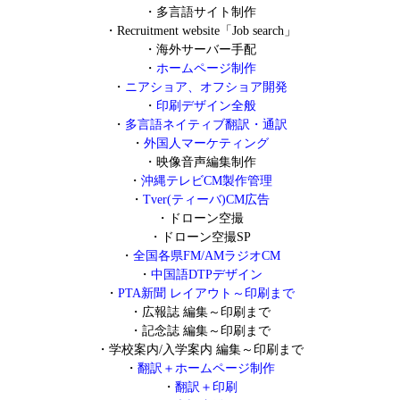
・
多言語サイト制作
・
Recruitment website「Job search」
・
海外サーバー手配
・
ホームページ制作
・
ニアショア、オフショア開発
・
印刷デザイン全般
・
多言語ネイティブ翻訳・通訳
・
外国人マーケティング
・
映像音声編集制作
・
沖縄テレビCM製作管理
・
Tver(ティーバ)CM広告
・
ドローン空撮
・
ドローン空撮SP
・
全国各県FM/AMラジオCM
・
中国語DTPデザイン
・
PTA新聞 レイアウト～印刷まで
・
広報誌 編集～印刷まで
・
記念誌 編集～印刷まで
・
学校案内/入学案内 編集～印刷まで
・
翻訳＋ホームページ制作
・
翻訳＋印刷