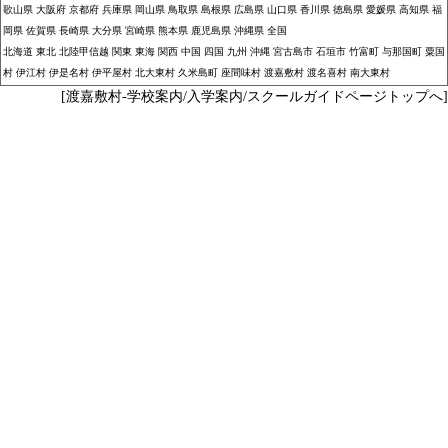
歌山県
大阪府
京都府
兵庫県
岡山県
鳥取県
島根県
広島県
山口県
香川県
徳島県
愛媛県
高知県
福
岡県
佐賀県
長崎県
大分県
宮崎県
熊本県
鹿児島県
沖縄県
全国
北海道
東北
北陸甲信越
関東
東海
関西
中国
四国
九州
沖縄
宮古島市
石垣市
竹富町
与那国町
粟国
村
伊江村
伊是名村
伊平屋村
北大東村
久米島町
座間味村
渡嘉敷村
渡名喜村
南大東村
[渡嘉敷村-学校案内/入学案内/スクールガイドページトップへ]