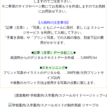
しますのでご注意下さい。
※ご希望のサイズやページ数にてお見積もりを作成しますのでお気軽
にお問合せ下さい。
【入稿時の注意事項】
『記事（文章）』『写真』ともにメールに添付、若しくは
ストレー
ジサービス
を利用して入稿して下さい。
「手書き原稿」や「プリント写真」での入稿の場合、別途下記の費
用がかかります。
■記事（文章）データ起こし■
紙資料からのデジタルテキストデータ作成 …5,000円/A4
■スキャンニング■
プリント写真やイラストのデジタル化 …300円/枚/大判プリントサ
イズ以内
※枚数のカウント方法は使用する写真の点数に順じます。
[渡嘉敷村-学校案内/入学案内/スクールガイドページトップへ]