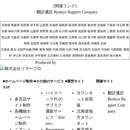
[関連リンク]
・
翻訳通訳 Ryukyu Rapport Company
北海道
青森県
秋田県
岩手県
山形県
宮城県
福島県
新潟県
群馬県
栃木県
茨城県
千葉県
埼玉県
東
京都
神奈川県
静岡県
山梨県
長野県
富山県
石川県
福井県
滋賀県
岐阜県
愛知県
三重県
奈良県
和
歌山県
大阪府
京都府
兵庫県
岡山県
鳥取県
島根県
広島県
山口県
香川県
徳島県
愛媛県
高知県
福
岡県
佐賀県
長崎県
大分県
宮崎県
熊本県
鹿児島県
沖縄県
全国
北海道
東北
北陸甲信越
関東
東海
関西
中国
四国
九州
沖縄
宮古島市
石垣市
竹富町
与那国町
粟国
村
伊江村
伊是名村
伊平屋村
北大東村
久米島町
座間味村
渡嘉敷村
渡名喜村
南大東村
Produced by
株式会社リマープロ
.
■ホームページ制作/
■その他のサービス
■運営サイト
関連サイト
ASP
ハイスペ
タウンネ
翻訳通訳
多言語サ
ックPCの
ット全国
Ryukyu Ra
イト制作
サブスク
版
pport Com
高機能ホ
通販サー
北海道地
pany
ームペー
ビス「Atte
方タウン
ジ制作
nvo」
ネット
ニアショ
Recruitmen
東北地方