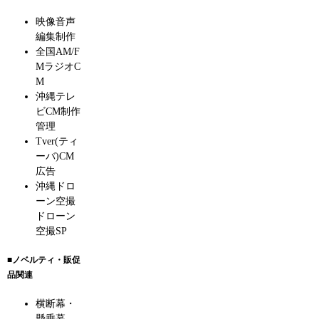
映像音声
編集制作
全国AM/F
MラジオC
M
沖縄テレ
ビCM制作
管理
Tver(ティ
ーバ)CM
広告
沖縄ドロ
ーン空撮
ドローン
空撮SP
■ノベルティ・販促
品関連
横断幕・
懸垂幕