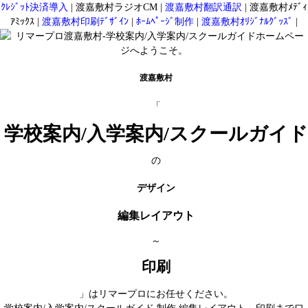
ｸﾚｼﾞｯﾄ決済導入
|
渡嘉敷村ラジオCM
|
渡嘉敷村翻訳通訳
|
渡嘉敷村ﾒﾃﾞｨ
ｱﾐｯｸｽ
|
渡嘉敷村印刷ﾃﾞｻﾞｲﾝ
|
ﾎｰﾑﾍﾟｰｼﾞ制作
|
渡嘉敷村ｵﾘｼﾞﾅﾙｸﾞｯｽﾞ
|
渡嘉敷村
「
学校案内/入学案内/スクールガイド
の
デザイン
編集レイアウト
～
印刷
」はリマープロにお任せください。