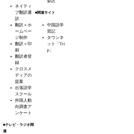
委託
ネイティ
ブ翻訳通
■関連サイト
訳
翻訳＋ホ
中国語学
ームペー
習記
ジ制作
タウンネ
翻訳＋印
ット「Tri
刷
p」
翻訳者登
録
クロスメ
ディアの
提案
出張語学
スクール
外国人動
向調査ア
ンケート
■テレビ・ラジオ関
連