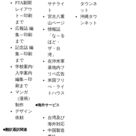
PTA新聞
サテライ
タウンネ
レイアウ
ト
ット
ト～印刷
宮古八重
沖縄タウ
まで
山ページ
ンネット
広報誌 編
情報誌
集～印刷
「な～る
まで
ほど・
記念誌 編
ザ・台
集～印刷
湾」
まで
在沖米軍
学校案内/
基地内フ
入学案内
リペ広告
編集～印
米国フリ
刷まで
ぺ・ライ
マンガ
トハウス
（漫画）
制作
■海外サービス
デザイン
依頼
台湾及び
海外対応
■翻訳通訳関連
中国製造