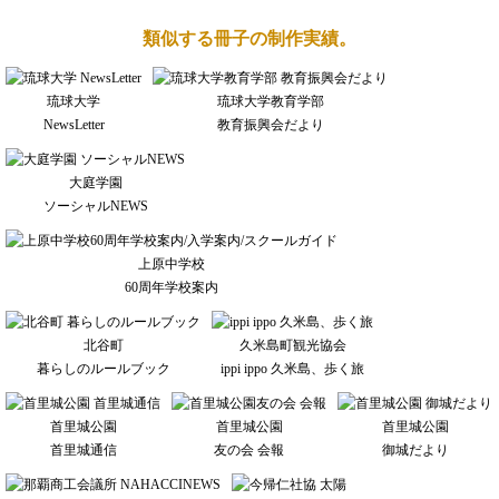
類似する冊子の制作実績。
琉球大学
琉球大学教育学部
NewsLetter
教育振興会だより
大庭学園
ソーシャルNEWS
上原中学校
60周年学校案内
北谷町
久米島町観光協会
暮らしのルールブック
ippi ippo 久米島、歩く旅
首里城公園
首里城公園
首里城公園
首里城通信
友の会 会報
御城だより