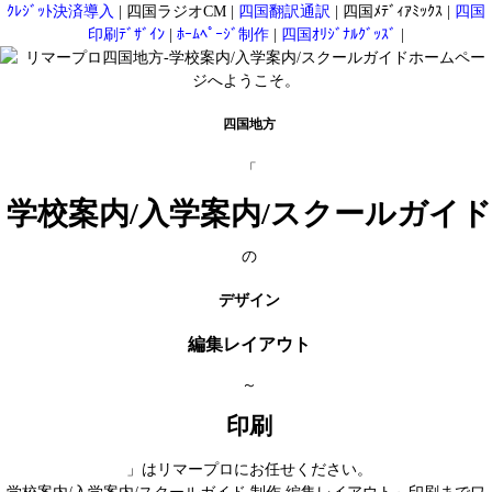
ｸﾚｼﾞｯﾄ決済導入
|
四国ラジオCM
|
四国翻訳通訳
|
四国ﾒﾃﾞｨｱﾐｯｸｽ
|
四国
印刷ﾃﾞｻﾞｲﾝ
|
ﾎｰﾑﾍﾟｰｼﾞ制作
|
四国ｵﾘｼﾞﾅﾙｸﾞｯｽﾞ
|
四国地方
「
学校案内/入学案内/スクールガイド
の
デザイン
編集レイアウト
～
印刷
」はリマープロにお任せください。