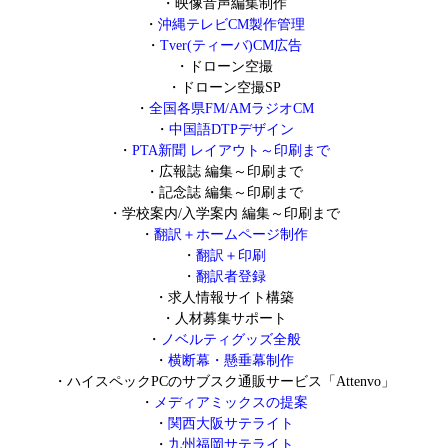
・
映像音声編集制作
・
沖縄テレビCM製作管理
・
Tver(ティーバ)CM広告
・
ドローン空撮
・
ドローン空撮SP
・
全国各県FM/AMラジオCM
・
中国語DTPデザイン
・
PTA新聞 レイアウト～印刷まで
・
広報誌 編集～印刷まで
・
記念誌 編集～印刷まで
・
学校案内/入学案内 編集～印刷まで
・
翻訳＋ホームページ制作
・
翻訳＋印刷
・
翻訳者登録
・
求人情報サイト構築
・
人材募集サポート
・
ノベルティグッズ全般
・
横断幕・懸垂幕制作
・
ハイスペックPCのサブスク通販サービス「Attenvo」
・
メディアミックスの提案
・
関西大阪サテライト
・
九州福岡サテライト