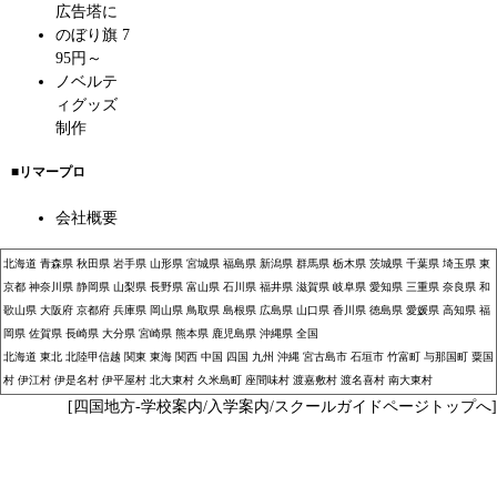
広告塔に
のぼり旗 7
95円～
ノベルテ
ィグッズ
制作
■リマープロ
会社概要
北海道
青森県
秋田県
岩手県
山形県
宮城県
福島県
新潟県
群馬県
栃木県
茨城県
千葉県
埼玉県
東
京都
神奈川県
静岡県
山梨県
長野県
富山県
石川県
福井県
滋賀県
岐阜県
愛知県
三重県
奈良県
和
歌山県
大阪府
京都府
兵庫県
岡山県
鳥取県
島根県
広島県
山口県
香川県
徳島県
愛媛県
高知県
福
岡県
佐賀県
長崎県
大分県
宮崎県
熊本県
鹿児島県
沖縄県
全国
北海道
東北
北陸甲信越
関東
東海
関西
中国
四国
九州
沖縄
宮古島市
石垣市
竹富町
与那国町
粟国
村
伊江村
伊是名村
伊平屋村
北大東村
久米島町
座間味村
渡嘉敷村
渡名喜村
南大東村
[四国地方-学校案内/入学案内/スクールガイドページトップへ]