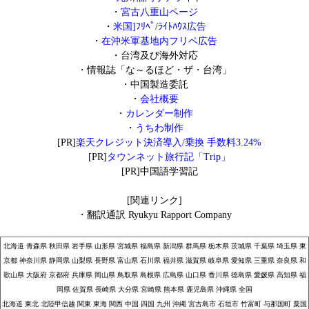
・
宮古八重山ページ
・
米国]ﾌﾘﾍﾟ/ﾗｲﾄﾊｳｽ広告
・
在沖米軍基地内フリペ広告
・
台湾及び海外対応
・
情報誌「な～るほど・ザ・台湾」
・
中国製造委託
・
会社概要
・
カレンダー制作
・
うちわ制作
[PR]
楽天クレジット決済導入/乗換 手数料3.24%
[PR]
タウンネット旅行記「Trip」
[PR]
中国語学習記
[関連リンク]
・
翻訳通訳 Ryukyu Rapport Company
北海道
青森県
秋田県
岩手県
山形県
宮城県
福島県
新潟県
群馬県
栃木県
茨城県
千葉県
埼玉県
東
京都
神奈川県
静岡県
山梨県
長野県
富山県
石川県
福井県
滋賀県
岐阜県
愛知県
三重県
奈良県
和
歌山県
大阪府
京都府
兵庫県
岡山県
鳥取県
島根県
広島県
山口県
香川県
徳島県
愛媛県
高知県
福
岡県
佐賀県
長崎県
大分県
宮崎県
熊本県
鹿児島県
沖縄県
全国
北海道
東北
北陸甲信越
関東
東海
関西
中国
四国
九州
沖縄
宮古島市
石垣市
竹富町
与那国町
粟国