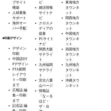
ブサイト
ビ
東海地方
構築
婚活情報
タウンネ
人材募集
サイトナ
ット
サポート
ビ
関西地方
海外サー
クロスメ
タウンネ
バー手配
ディアの
ット
提案
中国地方
■印刷デザイン
PCサイト
タウンネ
ナビ
ット
デザイン
関西大阪
四国地方
印刷
サテライ
タウンネ
中国語DT
ト
ット
Pデザイン
九州福岡
九州地方
PTA新聞
サテライ
タウンネ
レイアウ
ト
ット
ト～印刷
宮古八重
沖縄タウ
まで
山ページ
ンネット
広報誌 編
情報誌
集～印刷
「な～る
まで
ほど・
記念誌 編
ザ・台
集～印刷