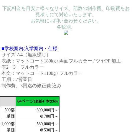
下記料金を目安に様々なサイズ、部数の制作費、印刷費をお
見積りにて対応いたします。
お気軽にお問い合わせください。
各税別。
■学校案内/入学案内・仕様
サイズ A4（無線綴じ）
表紙：マットコート180kg / 両面フルカラー / ツヤPP 加工
表2・3：フルカラー
本文：マットコート110kg / フルカラー
工期：7営業日
制作費、3回迄の修正費 込み
64ページ
(表紙4+本文60)
500部
390,000円～
単価
＠780円～
1,000部
530,000円～
単価
＠530円～