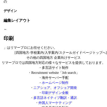
の
デザイン
編集レイアウト
～
印刷
」はリマープロにお任せください。
[四国地方-学校案内/入学案内/スクールガイドページトップへ]
その他の四国地方 企業向けサービス
リマープロでは四国地方対応の様々なサービスを提供しております。
・
多言語サイト制作
・
Recruitment website「Job search」
・
海外サーバー手配
・
ホームページ制作
・
ニアショア、オフショア開発
・
印刷デザイン全般
・
多言語ネイティブ翻訳・通訳
・
外国人マーケティング