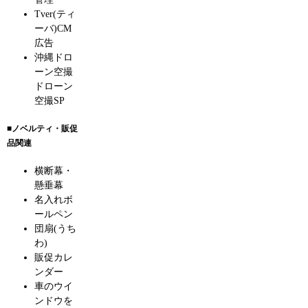
Tver(ティ
ーバ)CM
広告
沖縄ドロ
ーン空撮
ドローン
空撮SP
■ノベルティ・販促
品関連
横断幕・
懸垂幕
名入れボ
ールペン
団扇(うち
わ)
販促カレ
ンダー
車のウイ
ンドウを