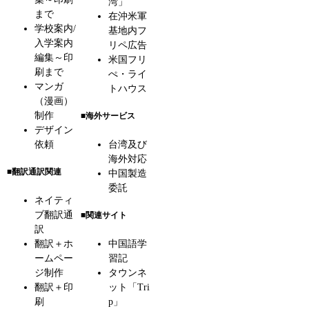
湾」
まで
在沖米軍
学校案内/
基地内フ
入学案内
リペ広告
編集～印
米国フリ
刷まで
ぺ・ライ
マンガ
トハウス
（漫画）
制作
■海外サービス
デザイン
依頼
台湾及び
海外対応
■翻訳通訳関連
中国製造
委託
ネイティ
ブ翻訳通
■関連サイト
訳
翻訳＋ホ
中国語学
ームペー
習記
ジ制作
タウンネ
翻訳＋印
ット「Tri
刷
p」