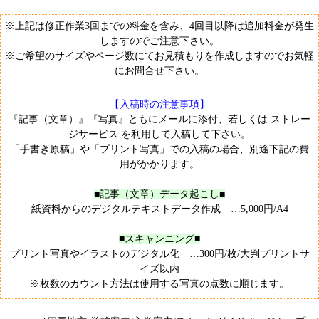
※上記は修正作業3回までの料金を含み、4回目以降は追加料金が発生
しますのでご注意下さい。
※ご希望のサイズやページ数にてお見積もりを作成しますのでお気軽
にお問合せ下さい。
【入稿時の注意事項】
『記事（文章）』『写真』ともにメールに添付、若しくは
ストレー
ジサービス
を利用して入稿して下さい。
「手書き原稿」や「プリント写真」での入稿の場合、別途下記の費
用がかかります。
■記事（文章）データ起こし■
紙資料からのデジタルテキストデータ作成 …5,000円/A4
■スキャンニング■
プリント写真やイラストのデジタル化 …300円/枚/大判プリントサ
イズ以内
※枚数のカウント方法は使用する写真の点数に順じます。