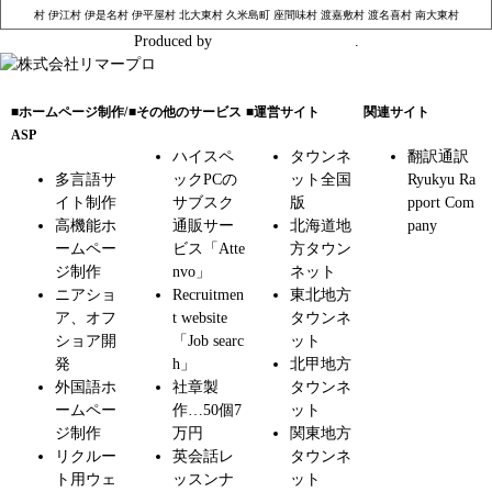
村
伊江村
伊是名村
伊平屋村
北大東村
久米島町
座間味村
渡嘉敷村
渡名喜村
南大東村
Produced by
株式会社リマープロ
.
■ホームページ制作/
■その他のサービス
■運営サイト
関連サイト
ASP
ハイスペ
タウンネ
翻訳通訳
多言語サ
ックPCの
ット全国
Ryukyu Ra
イト制作
サブスク
版
pport Com
高機能ホ
通販サー
北海道地
pany
ームペー
ビス「Atte
方タウン
ジ制作
nvo」
ネット
ニアショ
Recruitmen
東北地方
ア、オフ
t website
タウンネ
ショア開
「Job searc
ット
発
h」
北甲地方
外国語ホ
社章製
タウンネ
ームペー
作…50個7
ット
ジ制作
万円
関東地方
リクルー
英会話レ
タウンネ
ト用ウェ
ッスンナ
ット